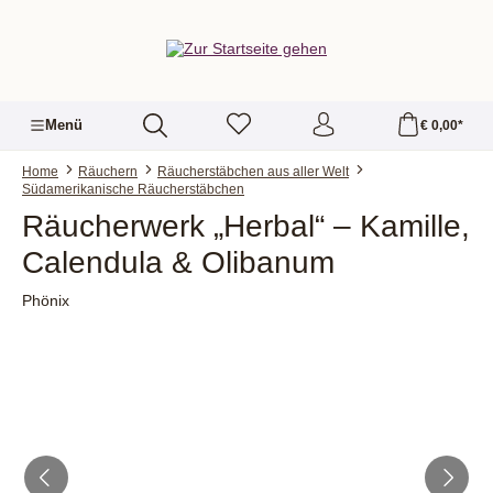
alt springen
Menü
€ 0,00*
Home
Räuchern
Räucherstäbchen aus aller Welt
Südamerikanische Räucherstäbchen
Räucherwerk „Herbal“ – Kamille,
Calendula & Olibanum
Phönix
Bildergalerie überspringen