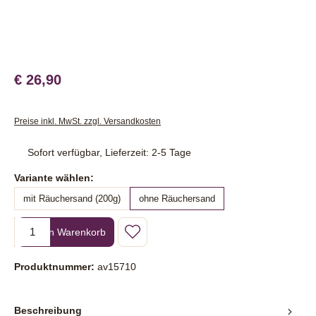
€ 26,90
Preise inkl. MwSt. zzgl. Versandkosten
Sofort verfügbar, Lieferzeit: 2-5 Tage
auswählen
Variante wählen:
mit Räuchersand (200g)
ohne Räuchersand
Produkt Anzahl: Gib den gewünschten Wert ein oder benutze die Sc
In den Warenkorb
Produktnummer:
av15710
Beschreibung