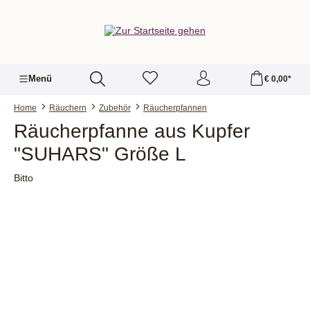
alt springen
Menü
€ 0,00*
Home
Räuchern
Zubehör
Räucherpfannen
Räucherpfanne aus Kupfer
"SUHARS" Größe L
Bitto
Bildergalerie überspringen