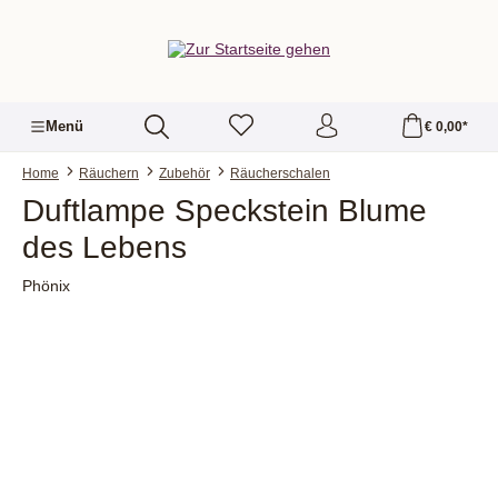
alt springen
Menü
€ 0,00*
Home
Räuchern
Zubehör
Räucherschalen
Duftlampe Speckstein Blume
des Lebens
Phönix
Bildergalerie überspringen