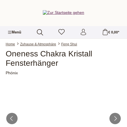
alt springen
Menü
€ 0,00*
Home
Zuhause & Atmosphäre
Feng Shui
Oneness Chakra Kristall
Fensterhänger
Phönix
Bildergalerie überspringen