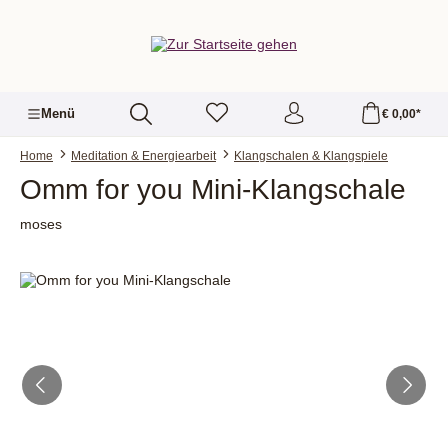
alt springen
Menü
€ 0,00*
Home
Meditation & Energiearbeit
Klangschalen & Klangspiele
Omm for you Mini-Klangschale
moses
Bildergalerie überspringen