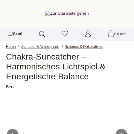
alt springen
Menü
€ 0,00*
Home
Zuhause & Atmosphäre
Schönes & Dekoratives
Chakra-Suncatcher –
Harmonisches Lichtspiel &
Energetische Balance
Berk
Bildergalerie überspringen