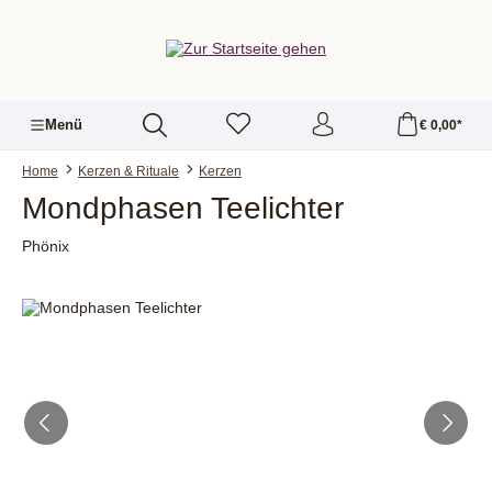
alt springen
Menü
€ 0,00*
Home
Kerzen & Rituale
Kerzen
Mondphasen Teelichter
Phönix
Bildergalerie überspringen