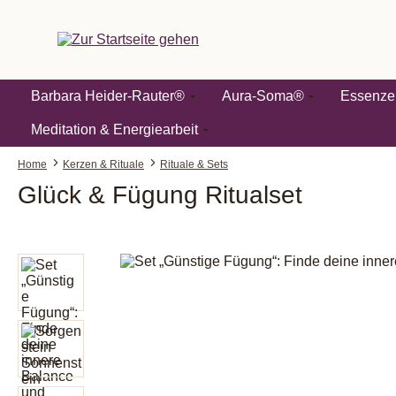
springen
Zur Hauptnavigation springen
Barbara Heider-Rauter®
Aura-Soma®
Essenze
Meditation & Energiearbeit
Home
Kerzen & Rituale
Rituale & Sets
Glück & Fügung Ritualset
Bildergalerie überspringen