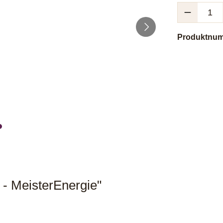
Produkt Anzah
Produktnu
 - MeisterEnergie"