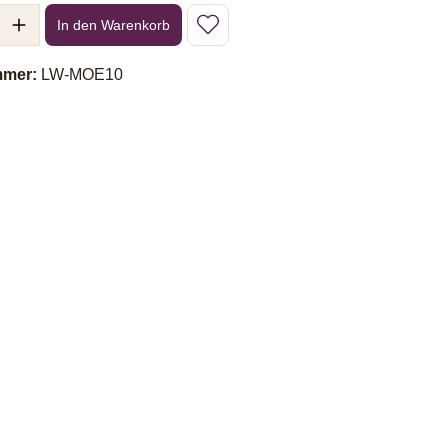
l: Gib den gewünschten Wert ein oder benutze die Schaltflächen um 
In den Warenkorb
mmer:
LW-MOE10