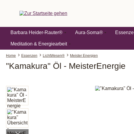
springen
Zur Hauptnavigation springen
Barbara Heider-Rauter®
Aura-Soma®
Essenze
Meditation & Energiearbeit
Home
Essenzen
LichtWesen®
Meister Energien
"Kamakura" Öl - MeisterEnergie
Bildergalerie überspringen