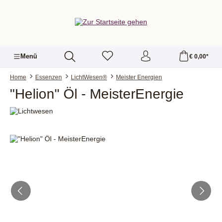
alt springen
Menü
€ 0,00*
Home
Essenzen
LichtWesen®
Meister Energien
"Helion" Öl - MeisterEnergie
Bildergalerie überspringen