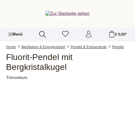
alt springen
Menü
€ 0,00*
Home
Meditation & Energiearbeit
Pendel & Einhandrute
Pendel
Fluorit-Pendel mit
Bergkristalkugel
Trimontium
Bildergalerie überspringen