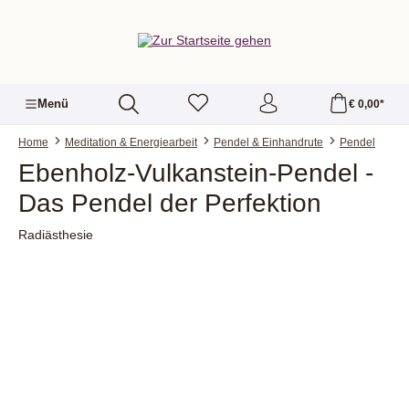
alt springen
Menü
€ 0,00*
Home
Meditation & Energiearbeit
Pendel & Einhandrute
Pendel
Ebenholz-Vulkanstein-Pendel -
Das Pendel der Perfektion
Radiästhesie
Bildergalerie überspringen