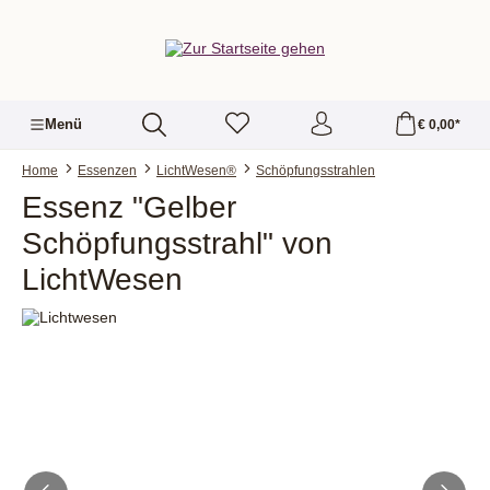
alt springen
Menü
€ 0,00*
Home
Essenzen
LichtWesen®
Schöpfungsstrahlen
Essenz "Gelber
Schöpfungsstrahl" von
LichtWesen
Bildergalerie überspringen