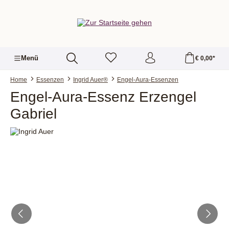
alt springen
Menü
€ 0,00*
Home
Essenzen
Ingrid Auer®
Engel-Aura-Essenzen
Engel-Aura-Essenz Erzengel
Gabriel
Bildergalerie überspringen