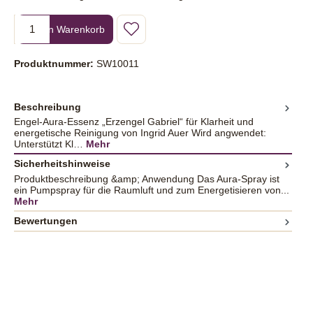
Produkt Anzahl: Gib den gewünschten Wert ein oder benutze die Sc
In den Warenkorb
Produktnummer:
SW10011
Beschreibung
Engel-Aura-Essenz „Erzengel Gabriel“ für Klarheit und
energetische Reinigung von Ingrid Auer Wird angwendet:
Unterstützt Kl…
Mehr
Sicherheitshinweise
Produktbeschreibung &amp; Anwendung Das Aura-Spray ist
ein Pumpspray für die Raumluft und zum Energetisieren von...
Mehr
Bewertungen