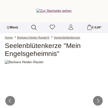
alt springen
Menü
€ 0,00*
Home
Barbara Heider-Rauter®
Seelenblütenkerzen
Seelenblütenkerze "Mein
Engelsgeheimnis"
Bildergalerie überspringen