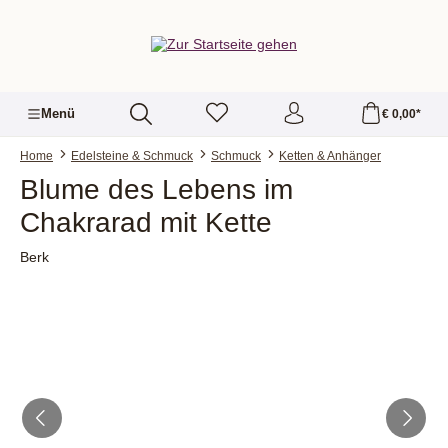
alt springen
Menü
€ 0,00*
Home
Edelsteine & Schmuck
Schmuck
Ketten & Anhänger
Blume des Lebens im
Chakrarad mit Kette
Berk
Bildergalerie überspringen