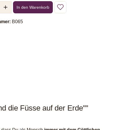
l: Gib den gewünschten Wert ein oder benutze die Schaltflächen um 
In den Warenkorb
mmer:
B065
 die Füsse auf der Erde""
is, dass Du als Mensch
immer mit dem Göttlichen