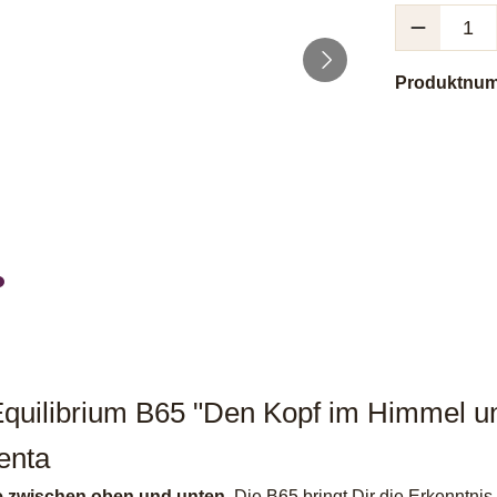
Produkt Anzah
Produktnu
uilibrium B65 "Den Kopf im Himmel und
enta
e zwischen oben und unten
. Die B65 bringt Dir die Erkenntn