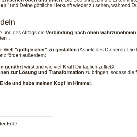
ben"
und Deine göttliche Herkunft wieder zu sehen, während Du
ndeln
ie und des Alltags die
Verbindung nach oben wahrzunehmen
ten".
ie Welt
"gottgleicher" zu gestalten
(Aspekt des Dienens). Die 
enz fördert außerdem:
n genährt
wirst und wie viel
Kraft
Dir täglich zufließt.
nen zur Lösung und Transformation
zu bringen, sodass die
er Erde und habe meinen Kopf im Himmel.
der Erde