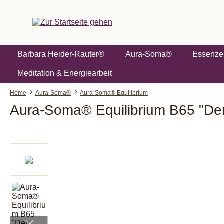
springen
Zur Hauptnavigation springen
Barbara Heider-Rauter®
Aura-Soma®
Essenze
Meditation & Energiearbeit
Home
Aura-Soma®
Aura-Soma® Equilibrium
Aura-Soma® Equilibrium B65 "Den
Bildergalerie überspringen