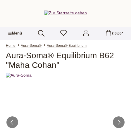
alt springen
Menü
€ 0,00*
Home
Aura-Soma®
Aura-Soma® Equilibrium
Aura-Soma® Equilibrium B62
"Maha Cohan"
Bildergalerie überspringen