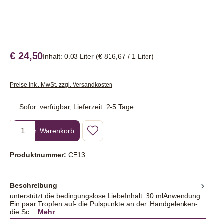
€ 24,50
Inhalt:
0.03 Liter
(€ 816,67 / 1 Liter)
Preise inkl. MwSt. zzgl. Versandkosten
Sofort verfügbar, Lieferzeit: 2-5 Tage
Produkt Anzahl: Gib den gewünschten Wert ein oder benutze die Sc
In den Warenkorb
Produktnummer:
CE13
Beschreibung
unterstützt die bedingungslose LiebeInhalt: 30 mlAnwendung:
Ein paar Tropfen auf- die Pulspunkte an den Handgelenken-
die Sc…
Mehr