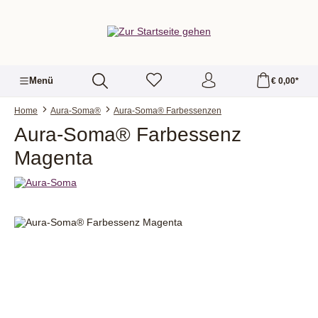
alt springen
Menü
€ 0,00*
Home
Aura-Soma®
Aura-Soma® Farbessenzen
Aura-Soma® Farbessenz
Magenta
Bildergalerie überspringen