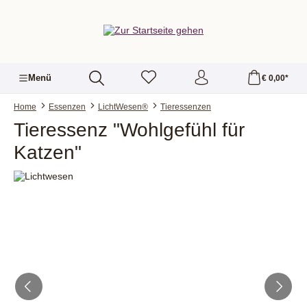
alt springen
Menü
€ 0,00*
Home
Essenzen
LichtWesen®
Tieressenzen
Tieressenz "Wohlgefühl für
Katzen"
Bildergalerie überspringen