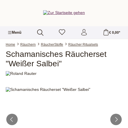
alt springen
Menü
€ 0,00*
Home
Räuchern
RäucherStoffe
Räucher Ritualsets
Schamanisches Räucherset
"Weißer Salbei"
Bildergalerie überspringen