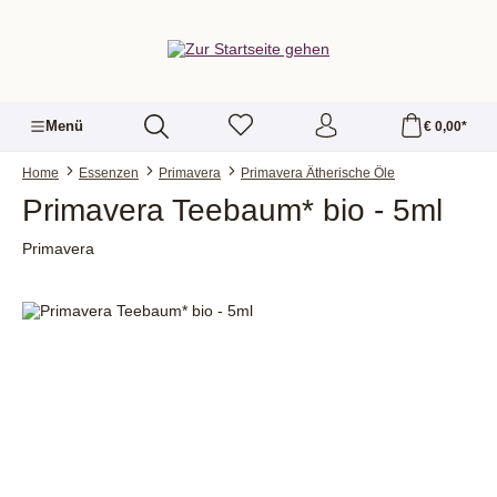
alt springen
Menü
€ 0,00*
Home
Essenzen
Primavera
Primavera Ätherische Öle
Primavera Teebaum* bio - 5ml
Primavera
Bildergalerie überspringen