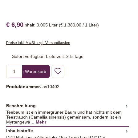
€ 6,90
Inhalt:
0.005 Liter
(€ 1.380,00 / 1 Liter)
Preise inkl. MwSt. zzgl. Versandkosten
Sofort verfügbar, Lieferzeit: 2-5 Tage
Produkt Anzahl: Gib den gewünschten Wert ein oder benutze die Sc
In den Warenkorb
Produktnummer:
av10402
Beschreibung
Teebaum ist ein immergrüner Baum und hat nichts mit dem
Teestrauch (Camellia sinensis) gemeinsam, sondern ist ein
Myrtengewä…
Mehr
Inhaltsstoffe
INCI Melaleuca Alternifolia (Tea Tree) Leaf Oil* Org,