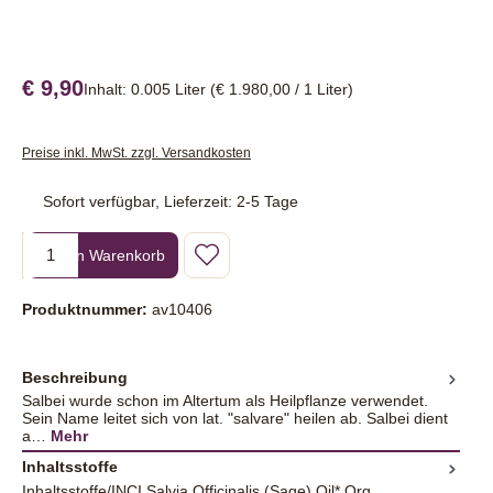
€ 9,90
Inhalt:
0.005 Liter
(€ 1.980,00 / 1 Liter)
Preise inkl. MwSt. zzgl. Versandkosten
Sofort verfügbar, Lieferzeit: 2-5 Tage
Produkt Anzahl: Gib den gewünschten Wert ein oder benutze die Sc
In den Warenkorb
Produktnummer:
av10406
Beschreibung
Salbei wurde schon im Altertum als Heilpflanze verwendet.
Sein Name leitet sich von lat. "salvare" heilen ab. Salbei dient
a…
Mehr
Inhaltsstoffe
Inhaltsstoffe/INCI Salvia Officinalis (Sage) Oil* Org,