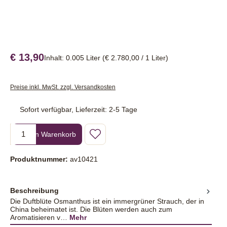
€ 13,90
Inhalt:
0.005 Liter
(€ 2.780,00 / 1 Liter)
Preise inkl. MwSt. zzgl. Versandkosten
Sofort verfügbar, Lieferzeit: 2-5 Tage
Produkt Anzahl: Gib den gewünschten Wert ein oder benutze die Sc
In den Warenkorb
Produktnummer:
av10421
Beschreibung
Die Duftblüte Osmanthus ist ein immergrüner Strauch, der in
China beheimatet ist. Die Blüten werden auch zum
Aromatisieren v…
Mehr