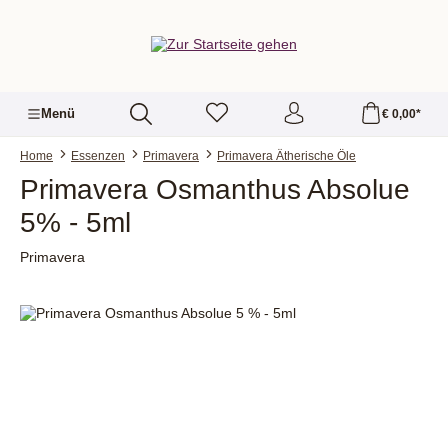
alt springen
Menü
€ 0,00*
Home
Essenzen
Primavera
Primavera Ätherische Öle
Primavera Osmanthus Absolue
5% - 5ml
Primavera
Bildergalerie überspringen