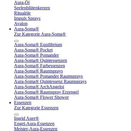
Aura-Öl
Seelenblütenkerzen
Ritualöle
Impuls Sprays
Avalon
Aura-Soma®
Zur Kategorie Aura-Soma®
Aura-Soma® Equilibrium
Aura-Soma® Pocket
Aura-Soma® Pomander
Aura-Soma® Quintessenzen
Aura-Soma® Farbessenzen
Aura-Soma® Raumsprays
Aura-Soma® Pomander Raumsprays
Aura-Soma® Quintessenz Raumsprays
Aura-Soma® ArchAngeloi
Aura-Soma® Raumspray Erzengel
Aura-Soma® Flower Shower
Essenzen
Zur Kategorie Essenzen
Ingrid Auer®
Engel-Aura-Essenzen
Meister-Aura-Essenzen