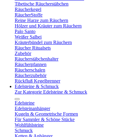
Tibetische Räucherstäbchen
Räucherkegel
RäucherStoffe
Reine Harze zum Räuchern
Hölzer und Kräuter zum Räuchern
Palo Santo
Weißer Salbei
Kräuterbündel zum Räuchern
Räucher Ritualsets
Zubehör
Räucherstäbchenhalter
Räucherpfannen
Räucherschalen
Räucherzubehör
Rückfluß Kegelbrenner
Edelsteine & Schmuck
Zur Kategorie Edelsteine & Schmuck
Edelsteine
Edelsteinanhänger
Kugeln & Geometrische Formen
Für Sammler & Schöne Stücke
Wohlfühlsteine
Schmuck
Ketten & Anhänger