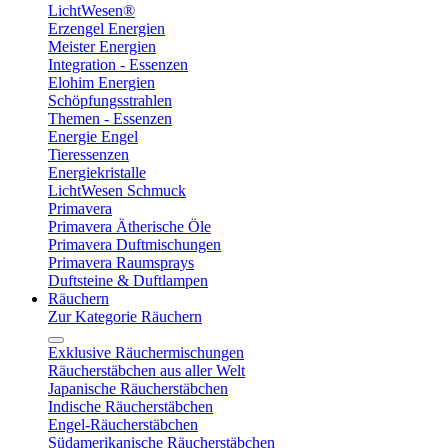
LichtWesen®
Erzengel Energien
Meister Energien
Integration - Essenzen
Elohim Energien
Schöpfungsstrahlen
Themen - Essenzen
Energie Engel
Tieressenzen
Energiekristalle
LichtWesen Schmuck
Primavera
Primavera Ätherische Öle
Primavera Duftmischungen
Primavera Raumsprays
Duftsteine & Duftlampen
Räuchern
Zur Kategorie Räuchern
Exklusive Räuchermischungen
Räucherstäbchen aus aller Welt
Japanische Räucherstäbchen
Indische Räucherstäbchen
Engel-Räucherstäbchen
Südamerikanische Räucherstäbchen