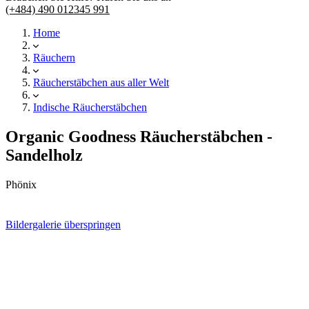
(+484) 490 012345 991
Home
Räuchern
Räucherstäbchen aus aller Welt
Indische Räucherstäbchen
Organic Goodness Räucherstäbchen -
Sandelholz
Phönix
Bildergalerie überspringen