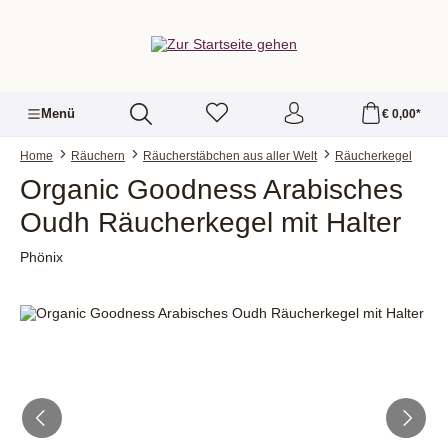
alt springen
Menü
€ 0,00*
Home
Räuchern
Räucherstäbchen aus aller Welt
Räucherkegel
Organic Goodness Arabisches
Oudh Räucherkegel mit Halter
Phönix
Bildergalerie überspringen