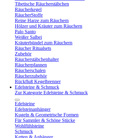
Tibetische Räucherstäbchen
Räucherkegel
RäucherStoffe
Reine Harze zum Räuchern
Hölzer und Kräuter zum Räuchern
Palo Santo
Weißer Salbei
Kräuterbündel zum Räuchern
Räucher Ritualsets
Zubehör
Räucherstäbchenhalter
Räucherpfannen
Räucherschalen
Räucherzubehör
Rückfluß Kegelbrenner
Edelsteine & Schmuck
Zur Kategorie Edelsteine & Schmuck
Edelsteine
Edelsteinanhänger
Kugeln & Geometrische Formen
Für Sammler & Schöne Stücke
Wohlfühlsteine
Schmuck
Ketten & Anhänger