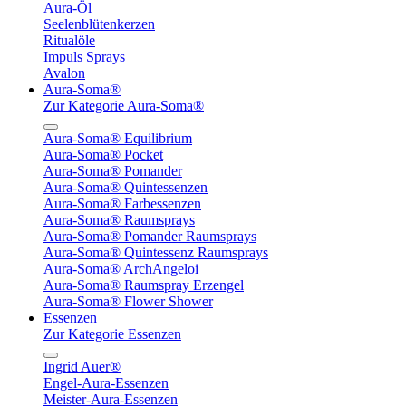
Aura-Öl
Seelenblütenkerzen
Ritualöle
Impuls Sprays
Avalon
Aura-Soma®
Zur Kategorie Aura-Soma®
Aura-Soma® Equilibrium
Aura-Soma® Pocket
Aura-Soma® Pomander
Aura-Soma® Quintessenzen
Aura-Soma® Farbessenzen
Aura-Soma® Raumsprays
Aura-Soma® Pomander Raumsprays
Aura-Soma® Quintessenz Raumsprays
Aura-Soma® ArchAngeloi
Aura-Soma® Raumspray Erzengel
Aura-Soma® Flower Shower
Essenzen
Zur Kategorie Essenzen
Ingrid Auer®
Engel-Aura-Essenzen
Meister-Aura-Essenzen