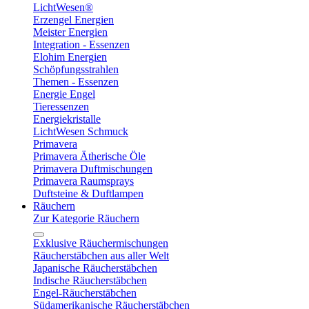
LichtWesen®
Erzengel Energien
Meister Energien
Integration - Essenzen
Elohim Energien
Schöpfungsstrahlen
Themen - Essenzen
Energie Engel
Tieressenzen
Energiekristalle
LichtWesen Schmuck
Primavera
Primavera Ätherische Öle
Primavera Duftmischungen
Primavera Raumsprays
Duftsteine & Duftlampen
Räuchern
Zur Kategorie Räuchern
Exklusive Räuchermischungen
Räucherstäbchen aus aller Welt
Japanische Räucherstäbchen
Indische Räucherstäbchen
Engel-Räucherstäbchen
Südamerikanische Räucherstäbchen