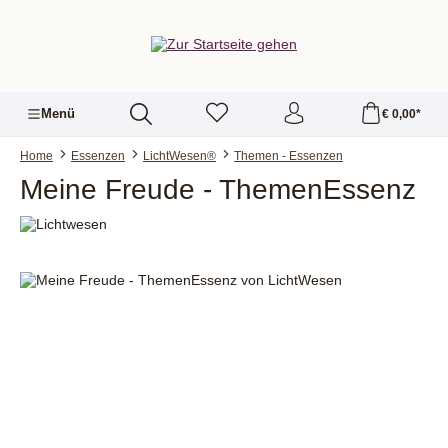
alt springen
Menü
€ 0,00*
Home
Essenzen
LichtWesen®
Themen - Essenzen
Meine Freude - ThemenEssenz
Bildergalerie überspringen