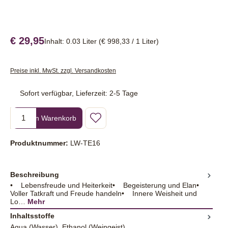
€ 29,95
Inhalt:
0.03 Liter
(€ 998,33 / 1 Liter)
Preise inkl. MwSt. zzgl. Versandkosten
Sofort verfügbar, Lieferzeit: 2-5 Tage
Produkt Anzahl: Gib den gewünschten Wert ein oder benutze die Sc
In den Warenkorb
Produktnummer:
LW-TE16
Beschreibung
• Lebensfreude und Heiterkeit• Begeisterung und Elan•
Voller Tatkraft und Freude handeln• Innere Weisheit und
Lo…
Mehr
Inhaltsstoffe
Aqua (Wasser), Ethanol (Weingeist)