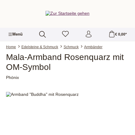
alt springen
Menü
€ 0,00*
Home
Edelsteine & Schmuck
Schmuck
Armbänder
Mala-Armband Rosenquarz mit
OM-Symbol
Phönix
Bildergalerie überspringen