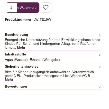
Produkt Anzahl: Gib den gewünschten Wert ein oder benutze die Sc
In den Warenkorb
Produktnummer:
LW-TE19W
Beschreibung
Energetische Unterstützung für jede Entwicklungsphase eines
Kindes Für Schul- und Kindergarten-Alltag, beim Radfahren
lerne…
Mehr
Inhaltsstoffe
Aqua (Wasser), Ethanol (Weingeist)
Sicherheitshinweise
Bitte für Kinder unzugänglich aufbewahren. Verantwortlich
gemäß EU- Produktsicherheitsgesetz LichtWesen AG B...
Mehr
Bewertungen