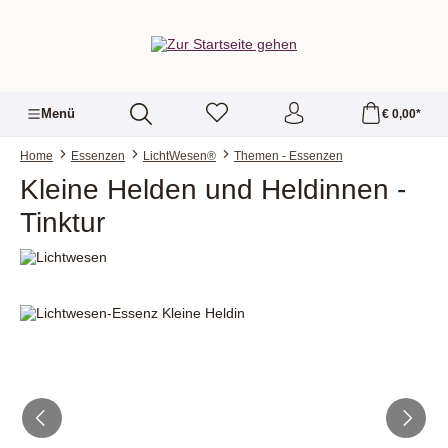
alt springen
Menü
€ 0,00*
Home
Essenzen
LichtWesen®
Themen - Essenzen
Kleine Helden und Heldinnen -
Tinktur
Bildergalerie überspringen