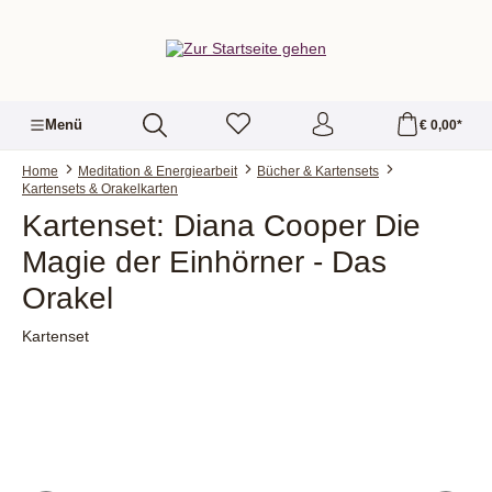
alt springen
Menü
€ 0,00*
Home
Meditation & Energiearbeit
Bücher & Kartensets
Kartensets & Orakelkarten
Kartenset: Diana Cooper Die
Magie der Einhörner - Das
Orakel
Kartenset
Bildergalerie überspringen