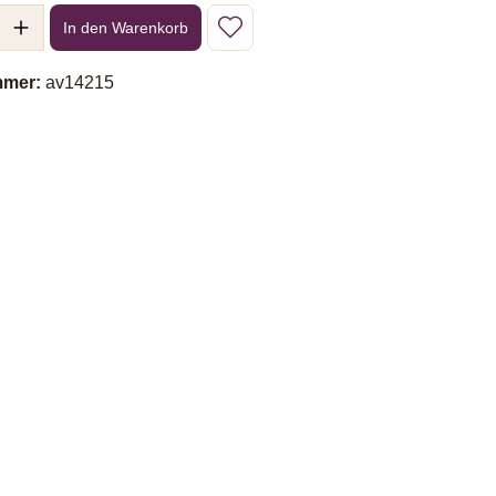
l: Gib den gewünschten Wert ein oder benutze die Schaltflächen um 
In den Warenkorb
mmer:
av14215