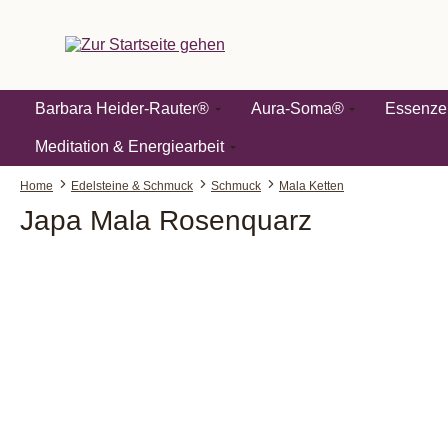
springen
Zur Hauptnavigation springen
Barbara Heider-Rauter®
Aura-Soma®
Essenze
Meditation & Energiearbeit
Home
Edelsteine & Schmuck
Schmuck
Mala Ketten
Japa Mala Rosenquarz
Bildergalerie überspringen