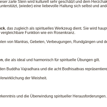
ieser zarte Stein wird kulturell sehr geschätzt und dem Herzchak
unterstützt, (wieder) eine liebevolle Haltung sich selbst und a
ück
, das zugleich als spirituelles Werkzeug dient. Sie wird haup
ne vergleichbare Funktion wie ein Rosenkranz.
s Zählen von Mantras, Gebeten, Verbeugungen, Rundgängen und d
en
, die als ideal und harmonisch für spirituelle Übungen gilt.
 den Buddha Vajradhara und die acht Bodhisattvas repräsentier
Verwirklichung der Weisheit.
Erkenntnis und die Überwindung spiritueller Herausforderungen.