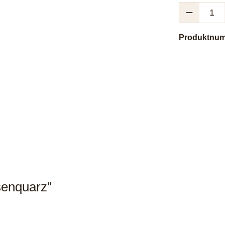
Produkt Anzah
Produktnu
senquarz"