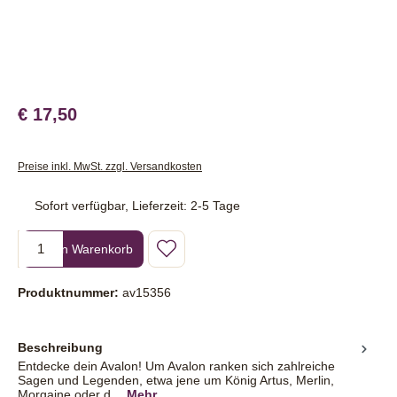
€ 17,50
Preise inkl. MwSt. zzgl. Versandkosten
Sofort verfügbar, Lieferzeit: 2-5 Tage
Produkt Anzahl: Gib den gewünschten Wert ein oder benutze die Sc
In den Warenkorb
Produktnummer:
av15356
Beschreibung
Entdecke dein Avalon! Um Avalon ranken sich zahlreiche
Sagen und Legenden, etwa jene um König Artus, Merlin,
Morgaine oder d…
Mehr