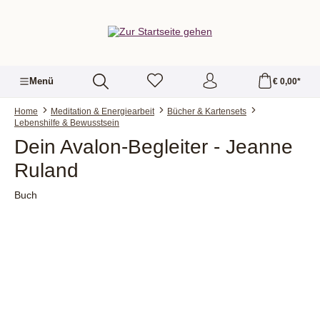
alt springen
Menü
€ 0,00*
Home
Meditation & Energiearbeit
Bücher & Kartensets
Lebenshilfe & Bewusstsein
Dein Avalon-Begleiter - Jeanne
Ruland
Buch
Bildergalerie überspringen