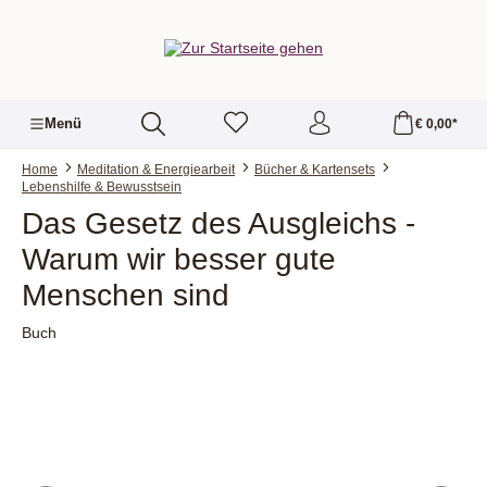
alt springen
Menü
€ 0,00*
Home
Meditation & Energiearbeit
Bücher & Kartensets
Lebenshilfe & Bewusstsein
Das Gesetz des Ausgleichs -
Warum wir besser gute
Menschen sind
Buch
Bildergalerie überspringen