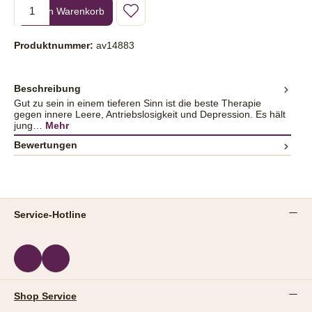
Produkt Anzahl: Gib den gewünschten Wert ein oder benutze die Sc
In den Warenkorb
Produktnummer:
av14883
Beschreibung
Gut zu sein in einem tieferen Sinn ist die beste Therapie
gegen innere Leere, Antriebslosigkeit und Depression. Es hält
jung…
Mehr
Bewertungen
Service-Hotline
Shop Service