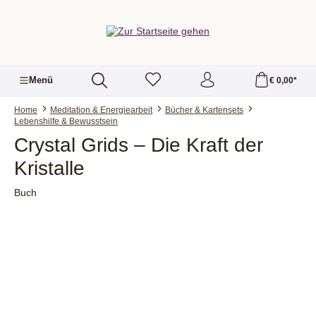
alt springen
Menü
€ 0,00*
Home
Meditation & Energiearbeit
Bücher & Kartensets
Lebenshilfe & Bewusstsein
Crystal Grids – Die Kraft der
Kristalle
Buch
Bildergalerie überspringen