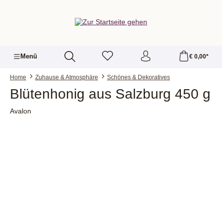
alt springen
Menü
€ 0,00*
Home
Zuhause & Atmosphäre
Schönes & Dekoratives
Blütenhonig aus Salzburg 450 g
Avalon
Bildergalerie überspringen