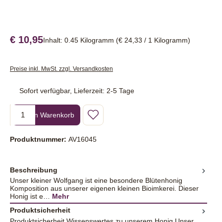
€ 10,95
Inhalt:
0.45 Kilogramm
(€ 24,33 / 1 Kilogramm)
Preise inkl. MwSt. zzgl. Versandkosten
Sofort verfügbar, Lieferzeit: 2-5 Tage
Produkt Anzahl: Gib den gewünschten Wert ein oder benutze die Sc
In den Warenkorb
Produktnummer:
AV16045
Beschreibung
Unser kleiner Wolfgang ist eine besondere Blütenhonig
Komposition aus unserer eigenen kleinen Bioimkerei. Dieser
Honig ist e…
Mehr
Produktsicherheit
Produktsicherheit Wissenswertes zu unserem Honig Unser