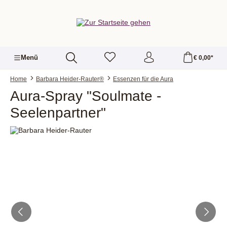
alt springen
Menü
€ 0,00*
Home
Barbara Heider-Rauter®
Essenzen für die Aura
Aura-Spray "Soulmate -
Seelenpartner"
Bildergalerie überspringen