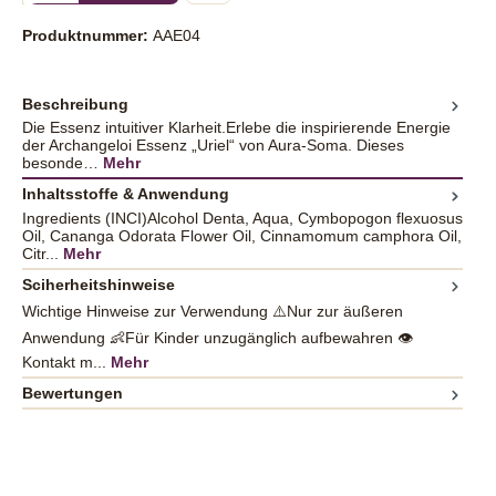
Produktnummer:
AAE04
Beschreibung
Die Essenz intuitiver Klarheit.Erlebe die inspirierende Energie
der Archangeloi Essenz „Uriel“ von Aura-Soma. Dieses
besonde…
Mehr
Inhaltsstoffe & Anwendung
Ingredients (INCI)Alcohol Denta, Aqua, Cymbopogon flexuosus
Oil, Cananga Odorata Flower Oil, Cinnamomum camphora Oil,
Citr...
Mehr
Sciherheitshinweise
Wichtige Hinweise zur Verwendung ⚠️Nur zur äußeren
Anwendung 👶Für Kinder unzugänglich aufbewahren 👁️
Kontakt m...
Mehr
Bewertungen