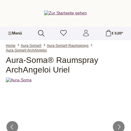
alt springen
Menü
€ 0,00*
Home
Aura-Soma®
Aura-Soma® Raumsprays
Aura-Soma® ArchAngeloi
Aura-Soma® Raumspray
ArchAngeloi Uriel
Bildergalerie überspringen