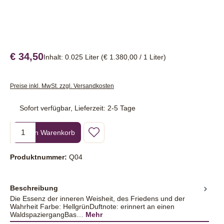
€ 34,50
Inhalt:
0.025 Liter
(€ 1.380,00 / 1 Liter)
Preise inkl. MwSt. zzgl. Versandkosten
Sofort verfügbar, Lieferzeit: 2-5 Tage
Produkt Anzahl: Gib den gewünschten Wert ein oder benutze die Sc
In den Warenkorb
Produktnummer:
Q04
Beschreibung
Die Essenz der inneren Weisheit, des Friedens und der
Wahrheit Farbe: HellgrünDuftnote: erinnert an einen
WaldspaziergangBas…
Mehr