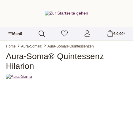
alt springen
Menü
€ 0,00*
Home
Aura-Soma®
Aura-Soma® Quintessenzen
Aura-Soma® Quintessenz
Hilarion
Bildergalerie überspringen