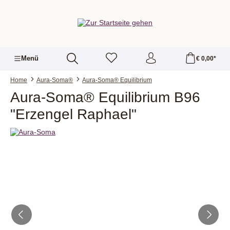
alt springen
Menü
€ 0,00*
Home
Aura-Soma®
Aura-Soma® Equilibrium
Aura-Soma® Equilibrium B96
"Erzengel Raphael"
Bildergalerie überspringen