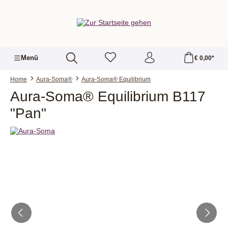
alt springen
Menü
€ 0,00*
Home
Aura-Soma®
Aura-Soma® Equilibrium
Aura-Soma® Equilibrium B117
"Pan"
Bildergalerie überspringen