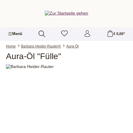
alt springen
Menü
€ 0,00*
Home
Barbara Heider-Rauter®
Aura-Öl
Aura-Öl "Fülle"
Bildergalerie überspringen