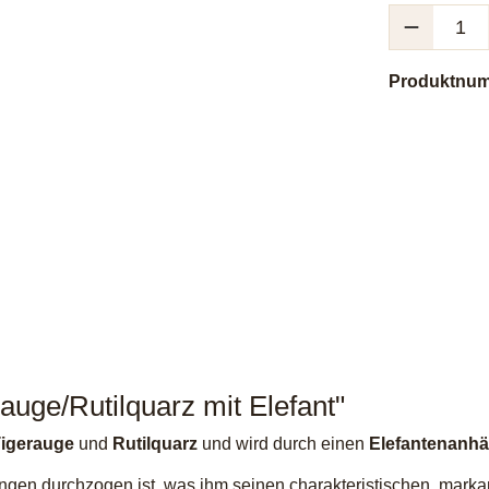
Produkt Anzah
Produktnu
uge/Rutilquarz mit Elefant"
igerauge
und
Rutilquarz
und wird durch einen
Elefantenanh
ngen durchzogen ist, was ihm seinen charakteristischen, markant