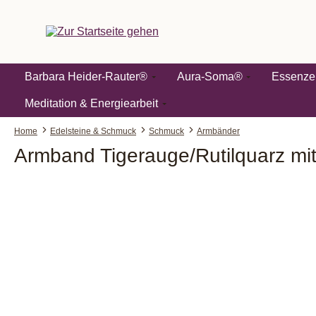
springen
Zur Hauptnavigation springen
Barbara Heider-Rauter®
Aura-Soma®
Essenze
Meditation & Energiearbeit
Home
Edelsteine & Schmuck
Schmuck
Armbänder
Armband Tigerauge/Rutilquarz mit
Bildergalerie überspringen