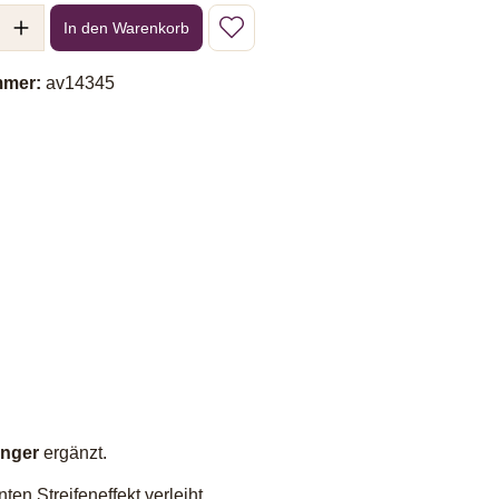
l: Gib den gewünschten Wert ein oder benutze die Schaltflächen um 
In den Warenkorb
mmer:
av14345
änger
ergänzt.
en Streifeneffekt verleiht.