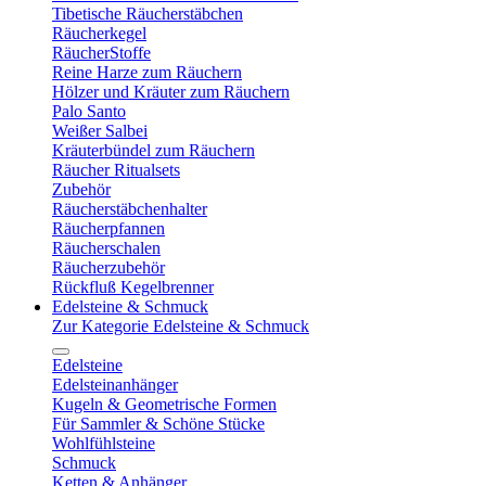
Tibetische Räucherstäbchen
Räucherkegel
RäucherStoffe
Reine Harze zum Räuchern
Hölzer und Kräuter zum Räuchern
Palo Santo
Weißer Salbei
Kräuterbündel zum Räuchern
Räucher Ritualsets
Zubehör
Räucherstäbchenhalter
Räucherpfannen
Räucherschalen
Räucherzubehör
Rückfluß Kegelbrenner
Edelsteine & Schmuck
Zur Kategorie Edelsteine & Schmuck
Edelsteine
Edelsteinanhänger
Kugeln & Geometrische Formen
Für Sammler & Schöne Stücke
Wohlfühlsteine
Schmuck
Ketten & Anhänger