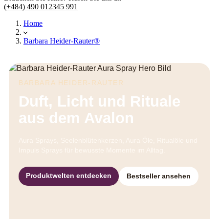
(+484) 490 012345 991
Home
Barbara Heider-Rauter®
BARBARA HEIDER-RAUTER
Duft, Licht und Rituale
aus dem Avalon
Aura Sprays, Seelenblütenkerzen, Aura Öle, Ritualöle und
Impuls Sprays für bewusste Momente im Alltag.
Produktwelten entdecken
Bestseller ansehen