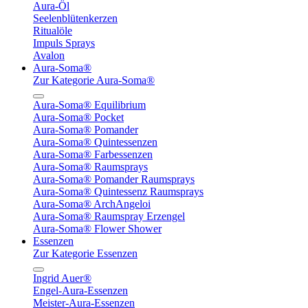
Aura-Öl
Seelenblütenkerzen
Ritualöle
Impuls Sprays
Avalon
Aura-Soma®
Zur Kategorie Aura-Soma®
Aura-Soma® Equilibrium
Aura-Soma® Pocket
Aura-Soma® Pomander
Aura-Soma® Quintessenzen
Aura-Soma® Farbessenzen
Aura-Soma® Raumsprays
Aura-Soma® Pomander Raumsprays
Aura-Soma® Quintessenz Raumsprays
Aura-Soma® ArchAngeloi
Aura-Soma® Raumspray Erzengel
Aura-Soma® Flower Shower
Essenzen
Zur Kategorie Essenzen
Ingrid Auer®
Engel-Aura-Essenzen
Meister-Aura-Essenzen