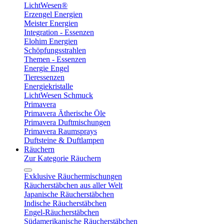
LichtWesen®
Erzengel Energien
Meister Energien
Integration - Essenzen
Elohim Energien
Schöpfungsstrahlen
Themen - Essenzen
Energie Engel
Tieressenzen
Energiekristalle
LichtWesen Schmuck
Primavera
Primavera Ätherische Öle
Primavera Duftmischungen
Primavera Raumsprays
Duftsteine & Duftlampen
Räuchern
Zur Kategorie Räuchern
Exklusive Räuchermischungen
Räucherstäbchen aus aller Welt
Japanische Räucherstäbchen
Indische Räucherstäbchen
Engel-Räucherstäbchen
Südamerikanische Räucherstäbchen