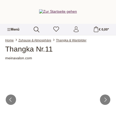
alt springen
Menü
€ 0,00*
Home
Zuhause & Atmosphäre
Thangka & Wanbilder
Thangka Nr.11
meinavalon.com
Bildergalerie überspringen